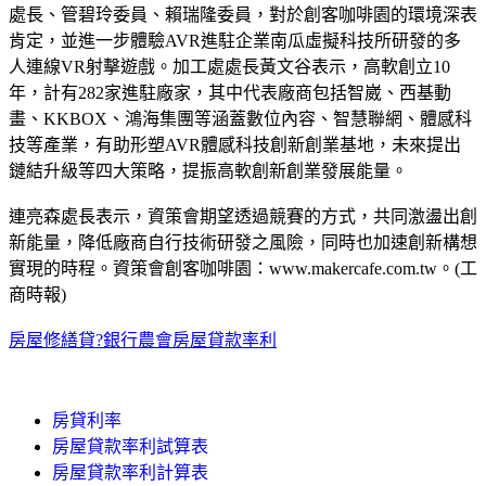
處長、管碧玲委員、賴瑞隆委員，對於創客咖啡園的環境深表
肯定，並進一步體驗AVR進駐企業南瓜虛擬科技所研發的多
人連線VR射擊遊戲。加工處處長黃文谷表示，高軟創立10
年，計有282家進駐廠家，其中代表廠商包括智崴、西基動
畫、KKBOX、鴻海集團等涵蓋數位內容、智慧聯網、體感科
技等產業，有助形塑AVR體感科技創新創業基地，未來提出
鏈結升級等四大策略，提振高軟創新創業發展能量。
連亮森處長表示，資策會期望透過競賽的方式，共同激盪出創
新能量，降低廠商自行技術研發之風險，同時也加速創新構想
實現的時程。資策會創客咖啡園：www.makercafe.com.tw。(工
商時報)
房屋修繕貸?銀行
農會房屋貸款率利
房貸利率
房屋貸款率利試算表
房屋貸款率利計算表