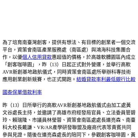
為了培育南臺灣創客，提供有想法、有目標的創業者一個交流
平台，資策會南區產業服務處（南區處）與鴻海科技集團合
作，以優
個人信用貸款
惠超值的價格，於高雄軟體園區內成立
「創客咖啡園」，昨（13）日起正式對外營運，並舉行高軟
AVR新創基地啟航儀式，同時資策會南區處所舉辦科專技術
應用創業創新競賽，也正式開跑。
結婚貸款率利最低銀行比較
國泰保單借款利率
昨（13）日所舉行的高軟AVR新創基地啟航儀式由加工處黃
文谷處長主持，並邀請了高雄市府經發局官員、立法委員管碧
玲、賴瑞隆、市議員林瑩蓉、資策會南區處處長連亮森、南臺
科大校長戴謙、VR/AR產學研發聯盟及廠商代表等貴賓共同
參與見證。隨後在連亮森處長的陪同下，參觀創客咖啡園，黃