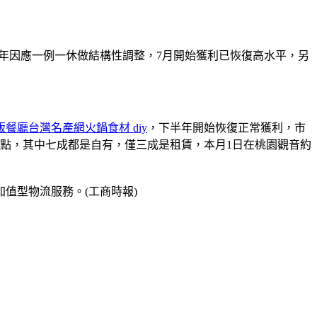
，公司上半年因應一例一休做結構性調整，7月開始獲利已恢復高水平，另
飯餐廳
台灣名產網
火鍋食材 diy
，下半年開始恢復正常獲利，市
據點，其中七成都是自有，僅三成是租賃，本月1日在桃園觀音約
值型物流服務。(工商時報)